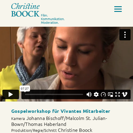
Gospelworkshop für Vivantes Mitarbeiter
Johanna Bischoff/Malcolm St. Julian-
Kamera
Bown/Thomas Haberland
Christine Boock
Produktion/Regie/Schnitt